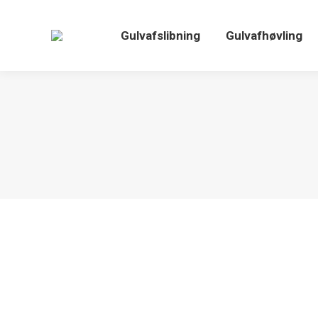
Gulvafslibning
Gulvafhøvling
Billig Gulvafslibning
Nyheder
By
anas-as
25. december 2020