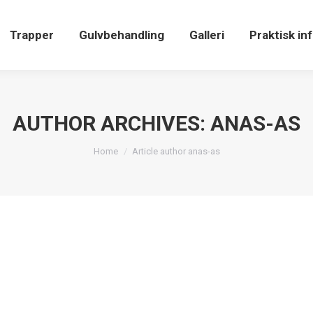
Trapper
Gulvbehandling
Galleri
Praktisk in
AUTHOR ARCHIVES:
ANAS-AS
You are here:
Home
Article author anas-as