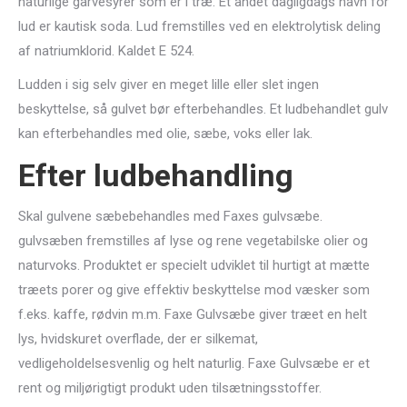
naturlige garvesyrer som er i træ. Et andet dagligdags navn for
lud er kautisk soda. Lud fremstilles ved en elektrolytisk deling
af natriumklorid. Kaldet E 524.
Ludden i sig selv giver en meget lille eller slet ingen
beskyttelse, så gulvet bør efterbehandles. Et ludbehandlet gulv
kan efterbehandles med olie, sæbe, voks eller lak.
Efter ludbehandling
Skal gulvene sæbebehandles med Faxes gulvsæbe.
gulvsæben fremstilles af lyse og rene vegetabilske olier og
naturvoks. Produktet er specielt udviklet til hurtigt at mætte
træets porer og give effektiv beskyttelse mod væsker som
f.eks. kaffe, rødvin m.m. Faxe Gulvsæbe giver træet en helt
lys, hvidskuret overflade, der er silkemat,
vedligeholdelsesvenlig og helt naturlig. Faxe Gulvsæbe er et
rent og miljørigtigt produkt uden tilsætningsstoffer.