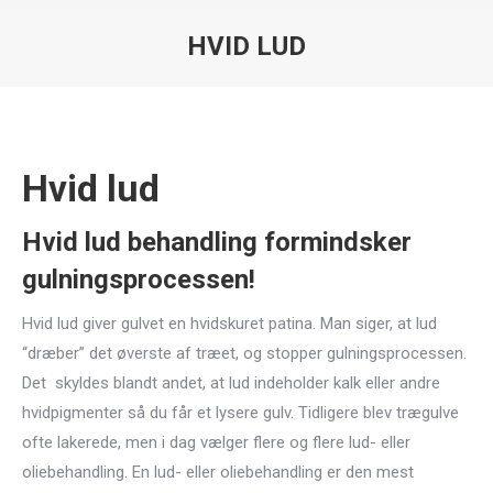
HVID LUD
You are here:
Hvid lud
Hvid lud behandling formindsker
gulningsprocessen!
Hvid lud giver gulvet en hvidskuret patina. Man siger, at lud
“dræber” det øverste af træet, og stopper gulningsprocessen.
Det skyldes blandt andet, at lud indeholder kalk eller andre
hvidpigmenter så du får et lysere gulv. Tidligere blev trægulve
ofte lakerede, men i dag vælger flere og flere lud- eller
oliebehandling. En lud- eller oliebehandling er den mest