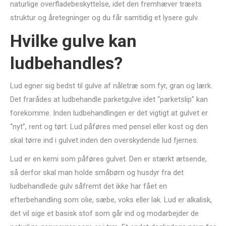
naturlige overfladebeskyttelse, idet den fremhæver træets
struktur og åretegninger og du får samtidig et lysere gulv.
Hvilke gulve kan
ludbehandles?
Lud egner sig bedst til gulve af nåletræ som fyr, gran og lærk.
Det frarådes at ludbehandle parketgulve idet “parketslip” kan
forekomme. Inden ludbehandlingen er det vigtigt at gulvet er
“nyt”, rent og tørt. Lud påføres med pensel eller kost og den
skal tørre ind i gulvet inden den overskydende lud fjernes.
Lud er en kemi som påføres gulvet. Den er stærkt ætsende,
så derfor skal man holde småbørn og husdyr fra det
ludbehandlede gulv såfremt det ikke har fået en
efterbehandling som olie, sæbe, voks eller lak. Lud er alkalisk,
det vil sige et basisk stof som går ind og modarbejder de