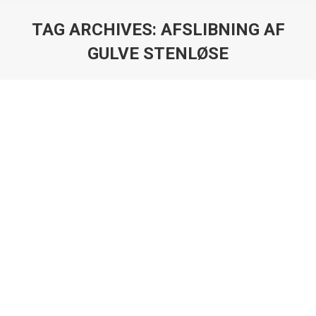
TAG ARCHIVES:
AFSLIBNING AF
GULVE STENLØSE
You are here:
Billig Gulvafslibning
Nyheder
By
anas-as
25. december 2020
Billig gulvafslibning hos AS-Gulvservice Vi tilbyder billig
gulvafslibning i København, og på hele Sjælland. Alle
skal have råd til flotte trægulve. alle har forskellige
priser, nogle er konkurrencedygtige, nogle er for billige,
og nogle tager overpriser for deres gulvafslibning,
men hos os har vi løsningen til at udføre billig