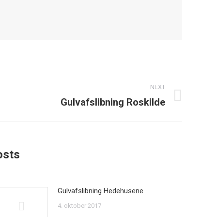
NEXT
Gulvafslibning Roskilde
ext
ost:
osts
Gulvafslibning Hedehusene
4. oktober 2017