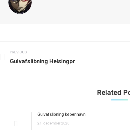
Post
PREVIOUS
navigation
Gulvafslibning Helsingør
Previous
N
post:
p
Related P
Gulvafslibning københavn
21. december 2020