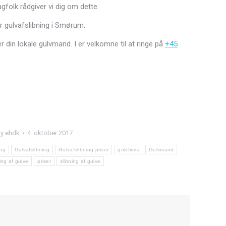
folk rådgiver vi dig om dette.
r gulvafslibning i Smørum.
r din lokale gulvmand. I er velkomne til at ringe på
+45
By
ehdk
4. oktober 2017
ing
Gulvafslibning
Gulvafslibning priser
gulvfirma
Gulvmand
ring af gulve
priser
slibning af gulve