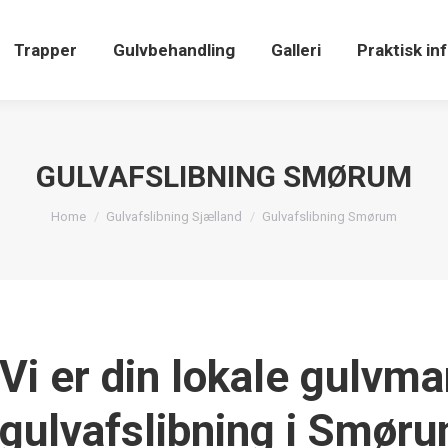
Trapper
Gulvbehandling
Galleri
Praktisk in
GULVAFSLIBNING SMØRUM
You are here:
Home
Gulvafslibning Sjælland
Gulvafslibning Smørum
Vi er din lokale gulvm
gulvafslibning i Smør