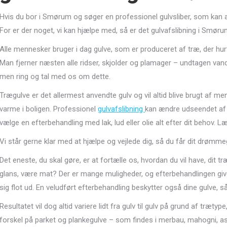
Hvis du bor i Smørum og søger en professionel gulvsliber, som kan afsl
For er der noget, vi kan hjælpe med, så er det gulvafslibning i Smøru
Alle mennesker bruger i dag gulve, som er produceret af træ, der hurti
Man fjerner næsten alle ridser, skjolder og plamager – undtagen van
men ring og tal med os om dette.
Trægulve er det allermest anvendte gulv og vil altid blive brugt af 
varme i boligen. Professionel
gulvafslibning
kan ændre udseendet af d
vælge en efterbehandling med lak, lud eller olie alt efter dit behov
Vi står gerne klar med at hjælpe og vejlede dig, så du får dit drømme
Det eneste, du skal gøre, er at fortælle os, hvordan du vil have, dit tr
glans, være mat? Der er mange muligheder, og efterbehandlingen giver d
sig flot ud. En veludført efterbehandling beskytter også dine gulve, s
Resultatet vil dog altid variere lidt fra gulv til gulv på grund af træty
forskel på parket og plankegulve – som findes i merbau, mahogni, as