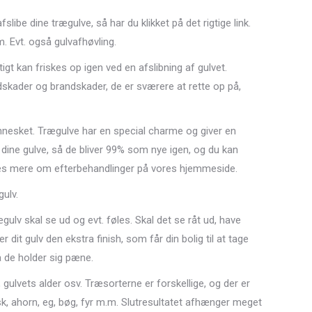
ibe dine trægulve, så har du klikket på det rigtige link.
m. Evt. også gulvafhøvling.
gt kan friskes op igen ved en afslibning af gulvet.
dskader og brandskader, de er sværere at rette op på,
mennesket. Trægulve har en special charme og giver en
ine gulve, så de bliver 99% som nye igen, og du kan
. Læs mere om efterbehandlinger på vores hjemmeside.
gulv.
ægulv skal se ud og evt. føles. Skal det se råt ud, have
it gulv den ekstra finish, som får din bolig til at tage
å de holder sig pæne.
pe, gulvets alder osv. Træsorterne er forskellige, og der er
k, ahorn, eg, bøg, fyr m.m. Slutresultatet afhænger meget