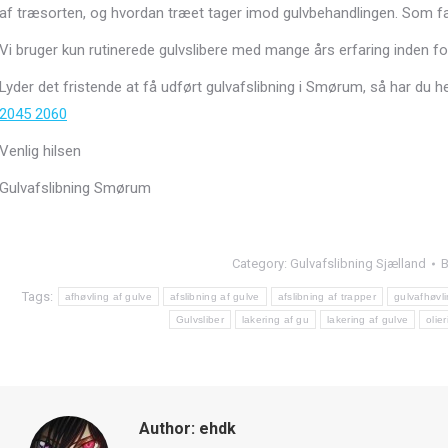
af træsorten, og hvordan træet tager imod gulvbehandlingen. Som fag
Vi bruger kun rutinerede gulvslibere med mange års erfaring inden fo
Lyder det fristende at få udført gulvafslibning i Smørum, så har du he
2045 2060
Venlig hilsen
Gulvafslibning Smørum
Category:
Gulvafslibning Sjælland
Tags:
afhøvling af gulve
afslibning af gulve
afslibning af trapper
gulvafhøvl
Gulvsliber
lakering af gu
lakering af gulve
olie
Author:
ehdk