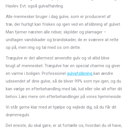
Haslev. Evt. også gulvafhøvling.
Alle mennesker bruger i dag gulve, som er produceret af
træ, der hurtigt kan friskes op igen ved en afslibning af gulvet.
Man fjerner næsten alle ridser, skjolder og plamager –
undtagen vandskader og brandskader, de er sværere at rette
op på, men ring og tal med os om dette.
Trægulve er det allermest anvendte gulv og vil altid blive
brugt af mennesket. Trægulve har en special charme og giver
en varme i boligen. Professionel
gulvafslibning
kan ændre
udseendet af dine gulve, så de bliver 99% som nye igen, og du
kan vælge en efterbehandling med lak, lud eller olie alt efter dit
behov. Læs mere om efterbehandlinger på vores hjemmeside.
Vi står gerne klar med at hjælpe og vejlede dig, så du får dit
drømmegulv.
Det eneste, du skal gøre, er at fortælle os, hvordan du vil have,