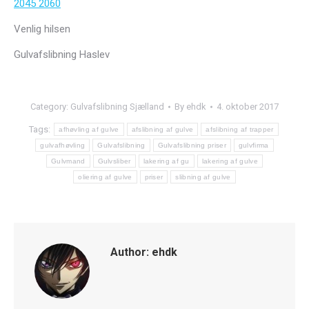
2045 2060
Venlig hilsen
Gulvafslibning Haslev
Category:
Gulvafslibning Sjælland
By
ehdk
4. oktober 2017
Tags:
afhøvling af gulve
afslibning af gulve
afslibning af trapper
gulvafhøvling
Gulvafslibning
Gulvafslibning priser
gulvfirma
Gulvmand
Gulvsliber
lakering af gu
lakering af gulve
oliering af gulve
priser
slibning af gulve
Author:
ehdk