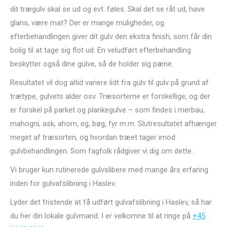
dit trægulv skal se ud og evt. føles. Skal det se råt ud, have
glans, være mat? Der er mange muligheder, og
efterbehandlingen giver dit gulv den ekstra finish, som får din
bolig til at tage sig flot ud. En veludført efterbehandling
beskytter også dine gulve, så de holder sig pæne.
Resultatet vil dog altid variere lidt fra gulv til gulv på grund af
trætype, gulvets alder osv. Træsorterne er forskellige, og der
er forskel på parket og plankegulve – som findes i merbau,
mahogni, ask, ahorn, eg, bøg, fyr m.m. Slutresultatet afhænger
meget af træsorten, og hvordan træet tager imod
gulvbehandlingen. Som fagfolk rådgiver vi dig om dette.
Vi bruger kun rutinerede gulvslibere med mange års erfaring
inden for gulvafslibning i Haslev.
Lyder det fristende at få udført gulvafslibning i Haslev, så har
du her din lokale gulvmand. I er velkomne til at ringe på
+45