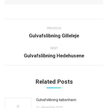
Post
PREVIOUS
navigation
Gulvafslibning Gilleleje
Previous
post:
NEXT
Gulvafslibning Hedehusene
Next
post:
Related Posts
Gulvafslibning københavn
21. december 2020