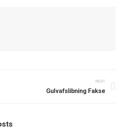
NEXT
Gulvafslibning Fakse
ext
ost:
osts