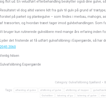
sig flot ud. En veludført efterbehandling beskytter også dine gulve, s
Resultatet vil dog altid variere lidt fra gulv til gulv på grund af træty
forskel på parket og plankegulve – som findes i merbau, mahogni, as
af træsorten, og hvordan træet tager imod gulvbehandlingen. Som fag
Vi bruger kun rutinerede gulvslibere med mange års erfaring inden fo
Lyder det fristende at få udført gulvafslibning i Espergærde, så har d
2045 2060
Venlig hilsen
Gulvafslibning Espergærde
Category:
Gulvafslibning Sjælland
Tags:
afhøvling af gulve
afslibning af gulve
afslibning af trapper
gulvafhøvl
Gulvsliber
lakering af gu
lakering af gulve
olie