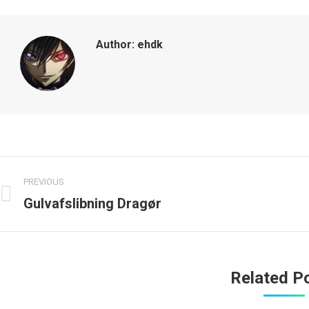
Author:
ehdk
Post
PREVIOUS
navigation
Gulvafslibning Dragør
Previous
N
post:
p
Related P