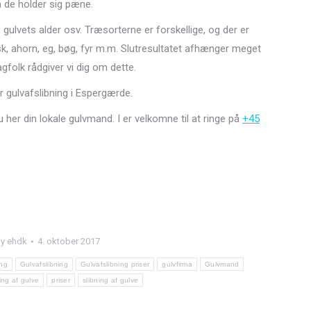
å de holder sig pæne.
pe, gulvets alder osv. Træsorterne er forskellige, og der er
k, ahorn, eg, bøg, fyr m.m. Slutresultatet afhænger meget
folk rådgiver vi dig om dette.
r gulvafslibning i Espergærde.
u her din lokale gulvmand. I er velkomne til at ringe på
+45
By
ehdk
4. oktober 2017
ing
Gulvafslibning
Gulvafslibning priser
gulvfirma
Gulvmand
ring af gulve
priser
slibning af gulve