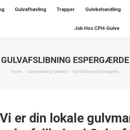
ng
Gulvafhøvling
Trapper
Gulvbehandling
Job Hos CPH-Gulve
GULVAFSLIBNING ESPERGÆRDE
You are here:
Home
Gulvafslibning Sjælland
Gulvafslibning Espergærde
Vi er din lokale gulvm