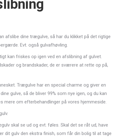
slibning
 afslibe dine trægulve, så har du klikket på det rigtige
spergærde. Evt. også gulvafhøvling.
gt kan friskes op igen ved en afslibning af gulvet.
dskader og brandskader, de er sværere at rette op på,
mennesket. Trægulve har en special charme og giver en
ine gulve, så de bliver 99% som nye igen, og du kan
. Læs mere om efterbehandlinger på vores hjemmeside.
gulv.
ægulv skal se ud og evt. føles. Skal det se råt ud, have
it gulv den ekstra finish, som får din bolig til at tage