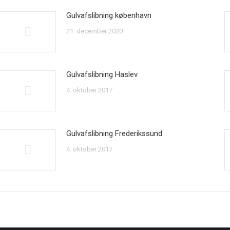
Gulvafslibning københavn
21. december 2020
Gulvafslibning Haslev
4. oktober 2017
Gulvafslibning Frederikssund
4. oktober 2017