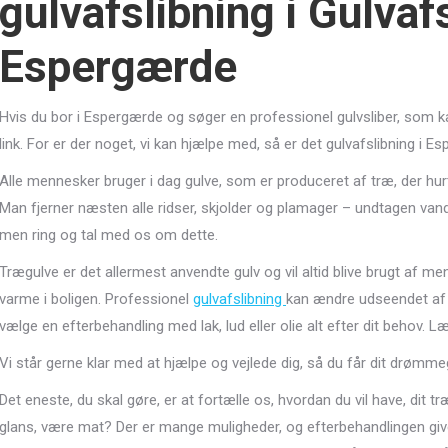
gulvafslibning i Gulvaf
Espergærde
Hvis du bor i Espergærde og søger en professionel gulvsliber, som kan
link. For er der noget, vi kan hjælpe med, så er det gulvafslibning i E
Alle mennesker bruger i dag gulve, som er produceret af træ, der hurti
Man fjerner næsten alle ridser, skjolder og plamager – undtagen van
men ring og tal med os om dette.
Trægulve er det allermest anvendte gulv og vil altid blive brugt af 
varme i boligen. Professionel
gulvafslibning
kan ændre udseendet af d
vælge en efterbehandling med lak, lud eller olie alt efter dit behov
Vi står gerne klar med at hjælpe og vejlede dig, så du får dit drømme
Det eneste, du skal gøre, er at fortælle os, hvordan du vil have, dit tr
glans, være mat? Der er mange muligheder, og efterbehandlingen giver d