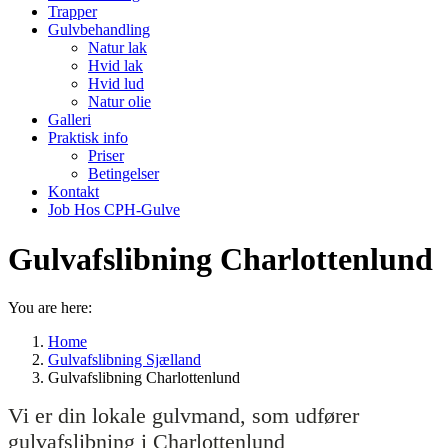
Trapper
Gulvbehandling
Natur lak
Hvid lak
Hvid lud
Natur olie
Galleri
Praktisk info
Priser
Betingelser
Kontakt
Job Hos CPH-Gulve
Gulvafslibning Charlottenlund
You are here:
Home
Gulvafslibning Sjælland
Gulvafslibning Charlottenlund
Vi er din lokale gulvmand, som udfører
gulvafslibning i Charlottenlund