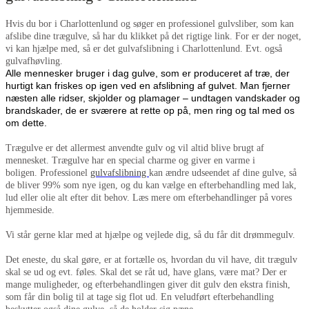
Hvis du bor i Charlottenlund og søger en professionel gulvsliber, som kan
afslibe dine trægulve, så har du klikket på det rigtige link. For er der noget,
vi kan hjælpe med, så er det gulvafslibning i Charlottenlund. Evt. også
gulvafhøvling.
Alle mennesker bruger i dag gulve, som er produceret af træ, der
hurtigt kan friskes op igen ved en afslibning af gulvet. Man fjerner
næsten alle ridser, skjolder og plamager – undtagen vandskader og
brandskader, de er sværere at rette op på, men ring og tal med os
om dette.
Trægulve er det allermest anvendte gulv og vil altid blive brugt af
mennesket. Trægulve har en special charme og giver en varme i
boligen. Professionel
gulvafslibning
kan ændre udseendet af dine gulve, så
de bliver 99% som nye igen, og du kan vælge en efterbehandling med lak,
lud eller olie alt efter dit behov. Læs mere om efterbehandlinger på vores
hjemmeside.
Vi står gerne klar med at hjælpe og vejlede dig, så du får dit drømmegulv.
Det eneste, du skal gøre, er at fortælle os, hvordan du vil have, dit trægulv
skal se ud og evt. føles. Skal det se råt ud, have glans, være mat? Der er
mange muligheder, og efterbehandlingen giver dit gulv den ekstra finish,
som får din bolig til at tage sig flot ud. En veludført efterbehandling