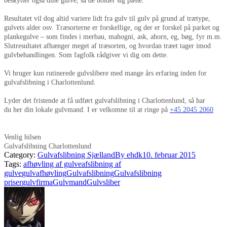
beskytter også dine gulve, så de holder sig pæne.
Resultatet vil dog altid variere lidt fra gulv til gulv på grund af trætype,
gulvets alder osv. Træsorterne er forskellige, og der er forskel på parket og
plankegulve – som findes i merbau, mahogni, ask, ahorn, eg, bøg, fyr m.m.
Slutresultatet afhænger meget af træsorten, og hvordan træet tager imod
gulvbehandlingen. Som fagfolk rådgiver vi dig om dette.
Vi bruger kun rutinerede gulvslibere med mange års erfaring inden for
gulvafslibning i Charlottenlund.
Lyder det fristende at få udført gulvafslibning i Charlottenlund, så har
du her din lokale gulvmand. I er velkomne til at ringe på
+45 2045 2060
Venlig hilsen
Gulvafslibning Charlottenlund
Category:
Gulvafslibning Sjælland
By
ehdk
10. februar 2015
Tags:
afhøvling af gulve
afslibning af
gulve
gulvafhøvling
Gulvafslibning
Gulvafslibning
priser
gulvfirma
Gulvmand
Gulvsliber