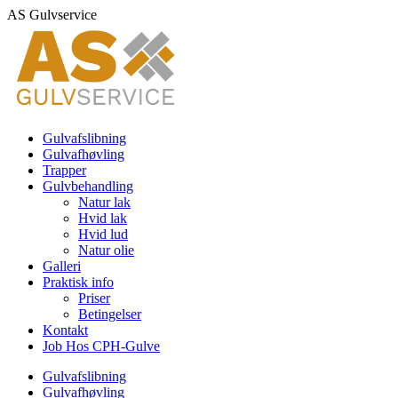
Skip
AS Gulvservice
to
content
Gulvafslibning
Gulvafhøvling
Trapper
Gulvbehandling
Natur lak
Hvid lak
Hvid lud
Natur olie
Galleri
Praktisk info
Priser
Betingelser
Kontakt
Job Hos CPH-Gulve
Gulvafslibning
Gulvafhøvling