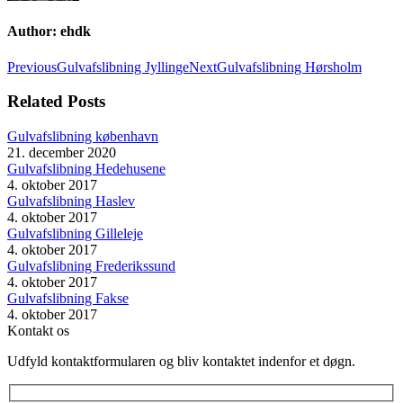
Author:
ehdk
Post
Previous
Next
Previous
Gulvafslibning Jyllinge
Next
Gulvafslibning Hørsholm
post:
post:
navigation
Related Posts
Gulvafslibning københavn
21. december 2020
Gulvafslibning Hedehusene
4. oktober 2017
Gulvafslibning Haslev
4. oktober 2017
Gulvafslibning Gilleleje
4. oktober 2017
Gulvafslibning Frederikssund
4. oktober 2017
Gulvafslibning Fakse
4. oktober 2017
Kontakt os
Udfyld kontaktformularen og bliv kontaktet indenfor et døgn.