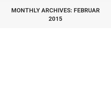
MONTHLY ARCHIVES:
FEBRUAR
2015
You are here:
Gulvafslibning Hørsholm
Gulvafslibning Sjælland
By
ehdk
16. februar 2015
Vi er din lokale gulvmand, som udfører gulvafslibning i
Hørsholm Hvis du bor i Hørsholm og søger en
professionel gulvsliber, som kan afslibe dine trægulve,
så har du klikket på det rigtige link. For er der noget, vi
kan hjælpe med, så er det gulvafslibning i Hørsholm.
Evt. også gulvafhøvling. Alle mennesker bruger i dag