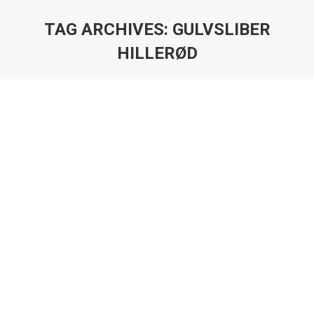
TAG ARCHIVES:
GULVSLIBER
HILLERØD
You are here:
Gulvafslibning Hillerød
Gulvafslibning Sjælland
By
ehdk
31. august 2014
Vi er din lokale gulvmand, som udfører gulvafslibning
i Hillerød Hvis du bor i Rødovre og søger en
professionel gulvsliber, som kan afslibe dine trægulve,
så har du klikket på det rigtige link. For er der noget, vi
kan hjælpe med, så er det gulvafslibning i Hillerød. Evt.
også gulvafhøvling. Alle mennesker bruger i dag gulve,