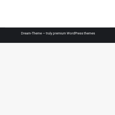
som er produceret af træ, der hurtigt…
Dream-Theme — truly
premium WordPress themes